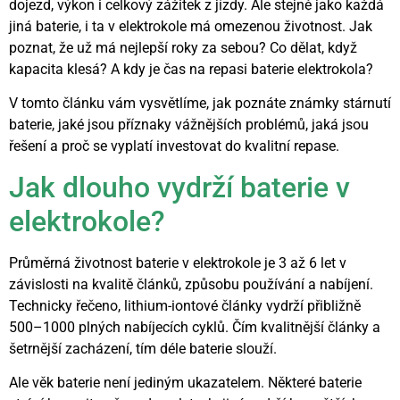
dojezd, výkon i celkový zážitek z jízdy. Ale stejně jako každá
jiná baterie, i ta v elektrokole má omezenou životnost. Jak
poznat, že už má nejlepší roky za sebou? Co dělat, když
kapacita klesá? A kdy je čas na repasi baterie elektrokola?
V tomto článku vám vysvětlíme, jak poznáte známky stárnutí
baterie, jaké jsou příznaky vážnějších problémů, jaká jsou
řešení a proč se vyplatí investovat do kvalitní repase.
Jak dlouho vydrží baterie v
elektrokole?
Průměrná životnost baterie v elektrokole je 3 až 6 let v
závislosti na kvalitě článků, způsobu používání a nabíjení.
Technicky řečeno, lithium-iontové články vydrží přibližně
500–1000 plných nabíjecích cyklů. Čím kvalitnější články a
šetrnější zacházení, tím déle baterie slouží.
Ale věk baterie není jediným ukazatelem. Některé baterie