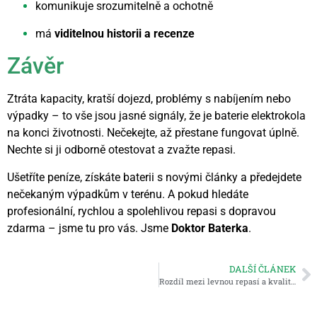
komunikuje srozumitelně a ochotně
má
viditelnou historii a recenze
Závěr
Ztráta kapacity, kratší dojezd, problémy s nabíjením nebo
výpadky – to vše jsou jasné signály, že je baterie elektrokola
na konci životnosti. Nečekejte, až přestane fungovat úplně.
Nechte si ji odborně otestovat a zvažte repasi.
Ušetříte peníze, získáte baterii s novými články a předejdete
nečekaným výpadkům v terénu. A pokud hledáte
profesionální, rychlou a spolehlivou repasi s dopravou
zdarma – jsme tu pro vás. Jsme
Doktor Baterka
.
DALŠÍ ČLÁNEK
Rozdíl mezi levnou repasí a kvalitní repasí: Na co si dát pozor