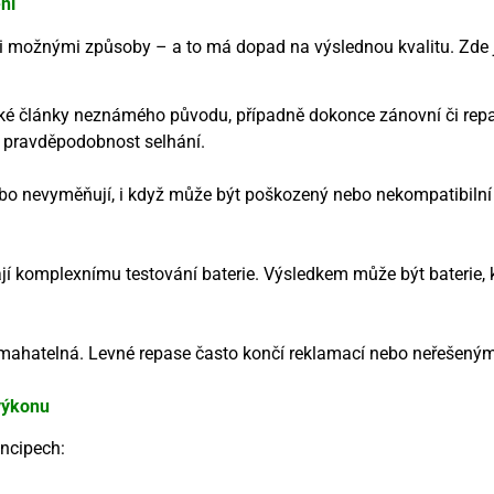
ní
mi možnými způsoby – a to má dopad na výslednou kvalitu. Zde j
ské články neznámého původu, případně dokonce zánovní či repas
ší pravděpodobnost selhání.
o nevyměňují, i když může být poškozený nebo nekompatibilní 
jí komplexnímu testování baterie. Výsledkem může být baterie, kt
vymahatelná. Levné repase často končí reklamací nebo neřešen
 výkonu
incipech: