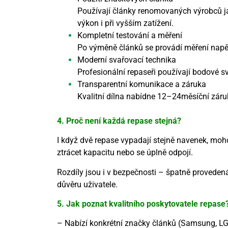
Používají články renomovaných výrobců ja
výkon i při vyšším zatížení.
Kompletní testování a měření
Po výměně článků se provádí měření napětí
Moderní svařovací technika
Profesionální repaseři používají bodové s
Transparentní komunikace a záruka
Kvalitní dílna nabídne 12–24měsíční záru
4. Proč není každá repase stejná?
I když dvě repase vypadají stejně navenek, moh
ztrácet kapacitu nebo se úplně odpojí.
Rozdíly jsou i v bezpečnosti – špatně provedená
důvěru uživatele.
5. Jak poznat kvalitního poskytovatele repase
– Nabízí konkrétní značky článků (Samsung, LG