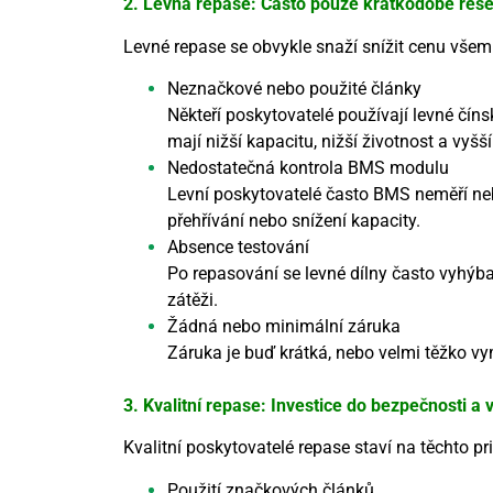
2. Levná repase: Často pouze krátkodobé řeše
Levné repase se obvykle snaží snížit cenu vše
Neznačkové nebo použité články
Někteří poskytovatelé používají levné čín
mají nižší kapacitu, nižší životnost a vyš
Nedostatečná kontrola BMS modulu
Levní poskytovatelé často BMS neměří neb
přehřívání nebo snížení kapacity.
Absence testování
Po repasování se levné dílny často vyhýba
zátěži.
Žádná nebo minimální záruka
Záruka je buď krátká, nebo velmi těžko 
3. Kvalitní repase: Investice do bezpečnosti a
Kvalitní poskytovatelé repase staví na těchto pr
Použití značkových článků