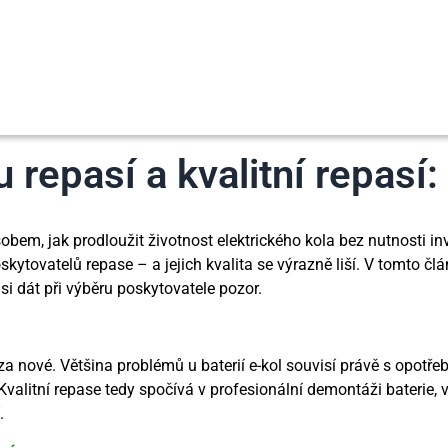
 repasí a kvalitní repasí:
bem, jak prodloužit životnost elektrického kola bez nutnosti inv
oskytovatelů repase – a jejich kvalita se výrazně liší. V tomto 
 si dát při výběru poskytovatele pozor.
 nové. Většina problémů u baterií e-kol souvisí právě s opotřeb
itní repase tedy spočívá v profesionální demontáži baterie, v
.