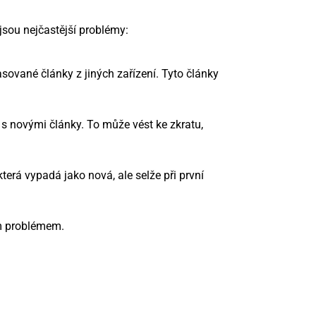
sou nejčastější problémy:
ované články z jiných zařízení. Tyto články
s novými články. To může vést ke zkratu,
erá vypadá jako nová, ale selže při první
ým problémem.